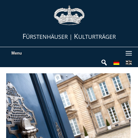
F
K
ÜRSTENHÄUSER |
ULTURTRÄGER
Menu