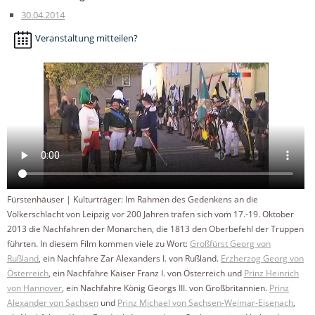
30.04.2014
Veranstaltung mitteilen?
Fürstenhäuser | Kulturträger: Im Rahmen des Gedenkens an die
Völkerschlacht von Leipzig vor 200 Jahren trafen sich vom 17.-19. Oktober
2013 die Nachfahren der Monarchen, die 1813 den Oberbefehl der Truppen
führten. In diesem Film kommen viele zu Wort:
Großfürst Georg von
Rußland
, ein Nachfahre Zar Alexanders I. von Rußland.
Erzherzog Georg von
Österreich
, ein Nachfahre Kaiser Franz I. von Österreich und
Prinz Heinrich
von Hannover
, ein Nachfahre König Georgs III. von Großbritannien.
Prinz
Alexander von Sachsen
und
Prinz Michael von Sachsen-Weimar-Eisenach
,