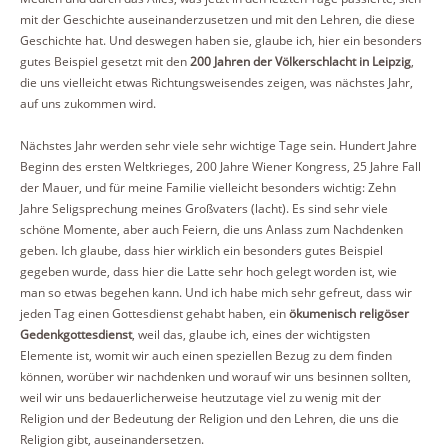
mit der Geschichte auseinanderzusetzen und mit den Lehren, die diese
Geschichte hat. Und deswegen haben sie, glaube ich, hier ein besonders
gutes Beispiel gesetzt mit den
200 Jahren der Völkerschlacht in Leipzig
,
die uns vielleicht etwas Richtungsweisendes zeigen, was nächstes Jahr,
auf uns zukommen wird.
Nächstes Jahr werden sehr viele sehr wichtige Tage sein. Hundert Jahre
Beginn des ersten Weltkrieges, 200 Jahre Wiener Kongress, 25 Jahre Fall
der Mauer, und für meine Familie vielleicht besonders wichtig: Zehn
Jahre Seligsprechung meines Großvaters (lacht). Es sind sehr viele
schöne Momente, aber auch Feiern, die uns Anlass zum Nachdenken
geben. Ich glaube, dass hier wirklich ein besonders gutes Beispiel
gegeben wurde, dass hier die Latte sehr hoch gelegt worden ist, wie
man so etwas begehen kann. Und ich habe mich sehr gefreut, dass wir
jeden Tag einen Gottesdienst gehabt haben, ein
ökumenisch religöser
Gedenkgottesdienst
, weil das, glaube ich, eines der wichtigsten
Elemente ist, womit wir auch einen speziellen Bezug zu dem finden
können, worüber wir nachdenken und worauf wir uns besinnen sollten,
weil wir uns bedauerlicherweise heutzutage viel zu wenig mit der
Religion und der Bedeutung der Religion und den Lehren, die uns die
Religion gibt, auseinandersetzen.