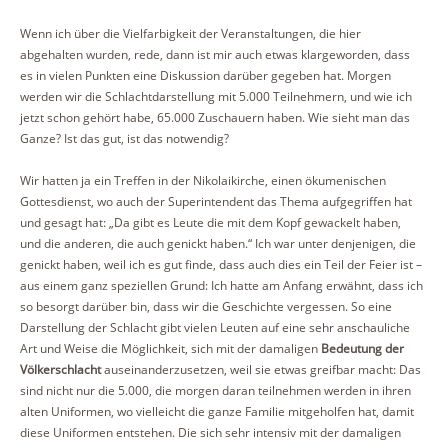
Wenn ich über die Vielfarbigkeit der Veranstaltungen, die hier
abgehalten wurden, rede, dann ist mir auch etwas klargeworden, dass
es in vielen Punkten eine Diskussion darüber gegeben hat. Morgen
werden wir die Schlachtdarstellung mit 5.000 Teilnehmern, und wie ich
jetzt schon gehört habe, 65.000 Zuschauern haben. Wie sieht man das
Ganze? Ist das gut, ist das notwendig?
Wir hatten ja ein Treffen in der Nikolaikirche, einen ökumenischen
Gottesdienst, wo auch der Superintendent das Thema aufgegriffen hat
und gesagt hat: „Da gibt es Leute die mit dem Kopf gewackelt haben,
und die anderen, die auch genickt haben.“ Ich war unter denjenigen, die
genickt haben, weil ich es gut finde, dass auch dies ein Teil der Feier ist –
aus einem ganz speziellen Grund: Ich hatte am Anfang erwähnt, dass ich
so besorgt darüber bin, dass wir die Geschichte vergessen. So eine
Darstellung der Schlacht gibt vielen Leuten auf eine sehr anschauliche
Art und Weise die Möglichkeit, sich mit der damaligen
Bedeutung der
Völkerschlacht
auseinanderzusetzen, weil sie etwas greifbar macht: Das
sind nicht nur die 5.000, die morgen daran teilnehmen werden in ihren
alten Uniformen, wo vielleicht die ganze Familie mitgeholfen hat, damit
diese Uniformen entstehen. Die sich sehr intensiv mit der damaligen