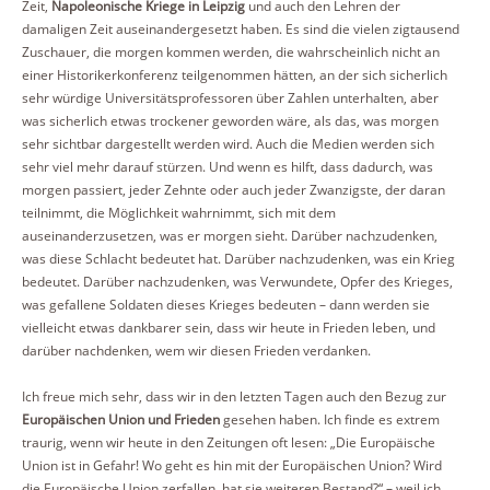
Zeit,
Napoleonische Kriege in Leipzig
und auch den Lehren der
damaligen Zeit auseinandergesetzt haben. Es sind die vielen zigtausend
Zuschauer, die morgen kommen werden, die wahrscheinlich nicht an
einer Historikerkonferenz teilgenommen hätten, an der sich sicherlich
sehr würdige Universitätsprofessoren über Zahlen unterhalten, aber
was sicherlich etwas trockener geworden wäre, als das, was morgen
sehr sichtbar dargestellt werden wird. Auch die Medien werden sich
sehr viel mehr darauf stürzen. Und wenn es hilft, dass dadurch, was
morgen passiert, jeder Zehnte oder auch jeder Zwanzigste, der daran
teilnimmt, die Möglichkeit wahrnimmt, sich mit dem
auseinanderzusetzen, was er morgen sieht. Darüber nachzudenken,
was diese Schlacht bedeutet hat. Darüber nachzudenken, was ein Krieg
bedeutet. Darüber nachzudenken, was Verwundete, Opfer des Krieges,
was gefallene Soldaten dieses Krieges bedeuten – dann werden sie
vielleicht etwas dankbarer sein, dass wir heute in Frieden leben, und
darüber nachdenken, wem wir diesen Frieden verdanken.
Ich freue mich sehr, dass wir in den letzten Tagen auch den Bezug zur
Europäischen Union und Frieden
gesehen haben. Ich finde es extrem
traurig, wenn wir heute in den Zeitungen oft lesen: „Die Europäische
Union ist in Gefahr! Wo geht es hin mit der Europäischen Union? Wird
die Europäische Union zerfallen, hat sie weiteren Bestand?“ – weil ich